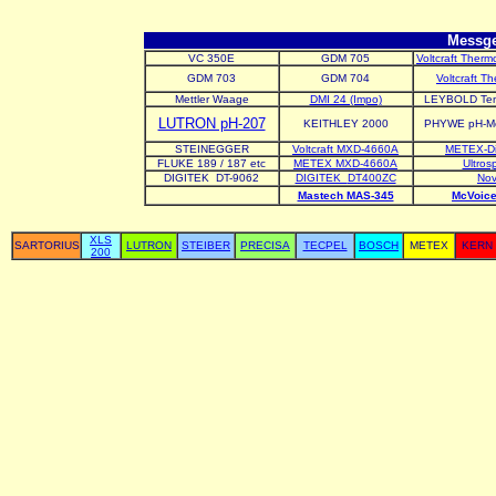
Messge
VC 350E
GDM 705
Voltcraft The
GDM 703
GDM 704
Voltcraft 
Mettler Waage
DMI 24 (Impo)
LEYBOLD Temp
LUTRON pH-207
KEITHLEY 2000
PHYWE pH-Me
STEINEGGER
Voltcraft MXD-4660A
METEX-Dig
FLUKE 189 / 187 etc
METEX MXD-4660A
Ultros
DIGITEK DT-9062
DIGITEK
DT400ZC
Nov
Mastech MAS-345
McVoice
XLS
SARTORIUS
LUTRON
STEIBER
PRECISA
TECPEL
BOSCH
METEX
KERN
200