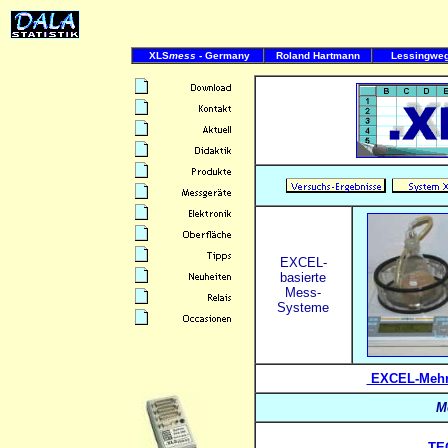
XLS
mess
- Germany
Roland Hartmann
Lessingweg
EXCEL-
basierte
Mess-
Systeme
EXCEL-Mehr
M
TE