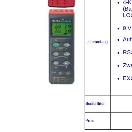
4-K
(Ba
LO
9 V
Auf
Lieferumfang
RS
Zwe
EXC
Bestelltitel
Preis