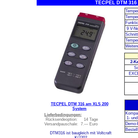
TECPEL DTM 316 
Temper
Temper
Funkti
9 V-Ne
Schnitt
Temper
Weitere
2-K
Sc
EXCE
TECPEL DTM 316 am XLS 200
System
Kompat
Lieferbedingungen:
1- und
Rücksendeoption: 14 Tage
Demo-
Versandpauschale: 7.— Euro
Bestell
DTM316 ist baugleich mit Voltcraft
K/J202