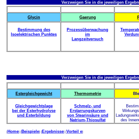
Verzweigen Sie in die jeweiligen Ergebn
Glycin
Gaerung
Bestimmung des
Prozessüberwachung
Temperat
Isoelektrischen Punktes
im
Verdun
Langzeitversuch
Verzweigen Sie in die jeweiligen Ergebn
Estergleichgewicht
Thermometrie
Bl
Gleichgewichtslage
Schmelz- und
Bestim
bei der Esterhydrolyse
Erstarrungskurven
Wirkungs
und Esterbildung
von Stearinsäure und
Ladungswirk
Natrium-Thiosulfat
des Innen
Home
Beispiele
Ergebnisse
Vorteil e
[
] [
] [
] [
]