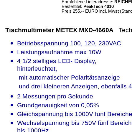
Empfohlene Lieferadresse:
REICHEL
Bestelltitel:
PeakTech 4010
Preis 255.-- EURO incl. Mwst (Sta
Tischmultimeter METEX MXD-4660A
Tech
Betriebsspannung 100, 120, 230VAC
Leistungsaufnahme max 10W
4 1/2 stelliges LCD- Display,
hinterleuchtet,
mit automatischer Polaritätsanzeige
und drei kleineren Anzeigen, ebenfalls 4 
2 Messungen pro Sekunde
Grundgenauigkeit von 0,05%
Gleichspannung bis 1000V fünf Bereich
Wechselspannung bis 750V fünf Bereic
bis 1000Hz