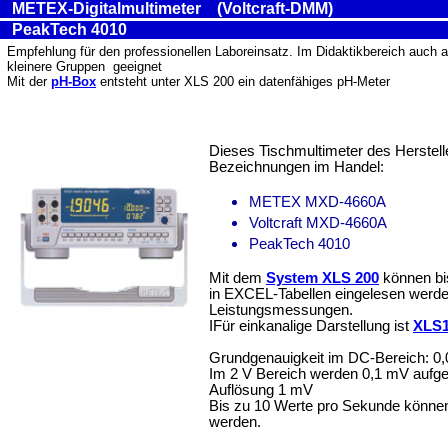
METEX-Digitalmultimeter (Voltcraft-DMM)
PeakTech 4010
Empfehlung für den professionellen Laboreinsatz. Im Didaktikbereich auch 
kleinere Gruppen geeignet
Mit der
pH-Box
entsteht unter XLS 200 ein datenfähiges pH-Meter
Dieses Tischmultimeter des Herstell
Bezeichnungen im Handel:
METEX MXD-4660A
Voltcraft MXD-4660A
PeakTech 4010
Mit dem
System XLS 200
können bis
in EXCEL-Tabellen eingelesen werden.
Leistungsmessungen.
IFür einkanalige Darstellung ist
XLS
Grundgenauigkeit im DC-Bereich: 0
Im 2 V Bereich werden 0,1 mV aufgel
Auflösung 1 mV
Bis zu 10 Werte pro Sekunde können
werden.