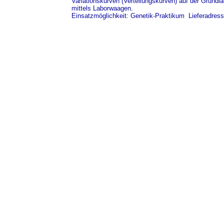
Variationskurven (Verteilungskurven) auf der Grundl
mittels Laborwaagen.
Einsatzmöglichkeit: Genetik-Praktikum Lieferadres