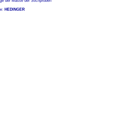
age der Masse der Stichproben
se:
HEDINGER