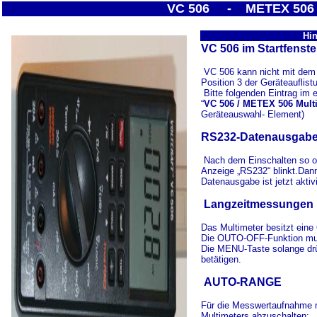
VC 506 - METEX 506 -
Hin
VC 506 im Startfenst
VC 506 kann nicht mit dem
Position 3 der Geräteauflist
Bitte folgenden Eintrag im
“
VC 506 / METEX 506 Mult
Geräteauswahl- Element)
RS232-Datenausgabe 
Nach dem Einschalten so of
Anzeige „RS232“ blinkt.Dann
Datenausgabe ist jetzt aktivi
Langzeitmessungen
Das Multimeter besitzt eine
Die OUTO-OFF-Funktion mus
Die MENU-Taste solange drü
betätigen.
AUTO-RANGE
Für die Messwertaufnahme 
Multimeters abzuschalten: