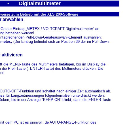
 Digitalmultimeter
weise zum Betrieb mit der XLS 200-Software
er anwählen
 Geräte-Eintrag „METEX / VOLTCRAFT-Digitalmultimeter“ an
ung betrieben werden!
 entsprechenden Pull-Down-Geräteauswahl-Element auswählen:
imeter„
(Der Eintrag befindet sich an Position 39 der im Pull-Down-
aktivieren
t die MENU-Taste des Multimeters betätigen, bis im Display die
 die Pfeil-Taste (=ENTER-Taste) des Multimeters drücken. Die
ert
 OUTO-OFF-Funktion und schaltet nach einiger Zeit automatisch ab.
s für Langzeitmessungen folgendermaßen unterdrückt werden:
cken, bis in der Anzeige "KEEP ON" blinkt; dann die ENTER-Taste
mit dem PC ist es sinnvoll, de AUTO-RANGE-Funktion des