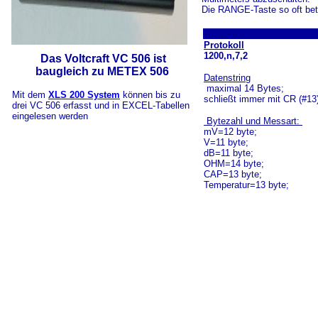
Die RANGE-Taste so oft betä
Protokoll
1200,n,7,2
Das Voltcraft VC 506 ist
baugleich zu METEX 506
Datenstring
maximal 14 Bytes;
Mit dem
XLS 200 System
können bis zu
schließt immer mit CR (#13
drei VC 506 erfasst und in EXCEL-Tabellen
eingelesen werden
Bytezahl und Messart:
mV=12 byte;
V=11 byte;
dB=11 byte;
OHM=14 byte;
CAP=13 byte;
Temperatur=13 byte;