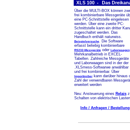
XLS 100 - Das Dreikan
Über die MULTI-BOX können zwe
frei kombinierbare Messgeräte üb
eine PC-Schnittstelle eingelesen
werden. Über eine zweite PC-
Schnittstelle kann ein dritter Kan
zugeschaltet werden. Das
Handbuch enthält naturwiss.
. Die Software
Beispielversuche
erfasst beliebig kombinierbare
oder
RS232-Messgeräte
Laborwaagen
Mehrkanalbetrieb in EXCEL-
Tabellen. Zahlreiche Messgeräte
und Laborwaagen sind in der der
.XLSmess-Softwarwe anwählbar
und frei kombinierbar. Über
kann darüber hinaus 
Importtreiber
Zahl der verwendbaren Messgerä
erweitert werden
Neu: Ansteuerung eines
Relais
z
Schalten von elektrischen Lasten
Info / Anfragen / Bestellung