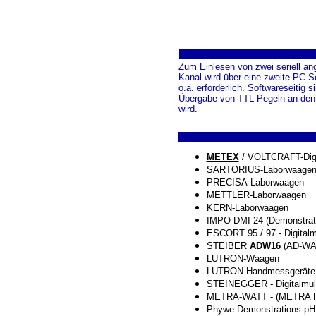
Zum Einlesen von zwei seriell an
Kanal wird über eine zweite PC-Sc
o.ä. erforderlich. Softwareseitig
Übergabe von TTL-Pegeln an den P
wird.
METEX
/ VOLTCRAFT-Digi
SARTORIUS-Laborwaage
PRECISA-Laborwaagen
METTLER-Laborwaagen
KERN-Laborwaagen
IMPO DMI 24 (Demonstrati
ESCORT 95 / 97 - Digitalm
STEIBER
ADW16
(AD-WA
LUTRON-Waagen
LUTRON-Handmessgeräte (p
STEINEGGER - Digitalmul
METRA-WATT - (METRA Hit)
Phywe Demonstrations pH