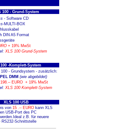
 100 - Grund-System
ss
- Software CD
ss
-MULTI-BOX
hlusskabel
h DIN A5 Format
ssgeräte
EURO
+ 19% MwSt
tel:
XLS 100 Grund-System
100 -Komplett-System
100 - Grundsystem - zusätzlich:
CPEL DMM
(wie abgebildet)
:
198.-- EURO + 19% MwSt
el:
XLS 100 Komplett-System
XLS 100 USB
eis von
15 .-- EURO
kann XLS
den USB-Port des PC
erden.Ideal z.B. für neuere
 RS232-Schnittstelle