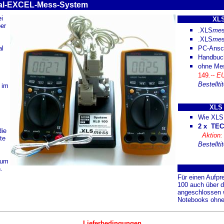
al-EXCEL-Mess-System
i
XLS
er
.XLS
me
.XLS
me
al
PC-Ansc
Handbuc
ohne Me
149
.-- 
Bestellti
im
XLS 
Wie XLS 
2 x TE
die
Aktion
te
Bestelltit
um
.
Für einen Aufpr
100 auch über 
angeschlossen w
Notebooks ohne
Lieferbedingungen