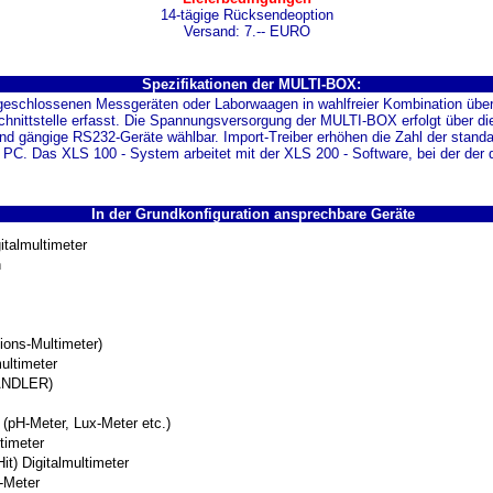
14-tägige Rücksendeoption
Versand: 7.-- EURO
Spezifikationen der MULTI-BOX:
geschlossenen Messgeräten oder Laborwaagen in wahlfreier Kombination über ei
hnittstelle erfasst. Die Spannungsversorgung der MULTI-BOX erfolgt über die 
 sind gängige RS232-Geräte wählbar. Import-Treiber erhöhen die Zahl der sta
C. Das XLS 100 - System arbeitet mit der XLS 200 - Software, bei der der d
In der Grundkonfiguration ansprechbare Geräte
talmultimeter
n
ons-Multimeter)
ultimeter
NDLER)
H-Meter, Lux-Meter etc.)
timeter
 Digitalmultimeter
-Meter