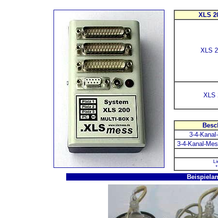
XLS 2
XLS 2
XLS 
Besc
3-4-Kana
3-4-Kanal-Me
Li
*
Beispiela