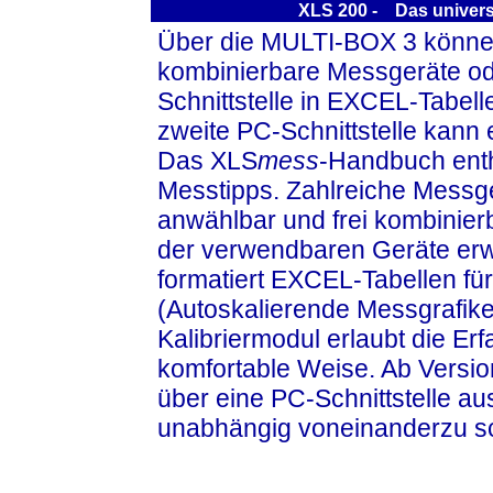
XLS 200 - Das universe
Über die MULTI-BOX 3 könn
kombinierbare Messgeräte o
Schnittstelle in EXCEL-Tabel
zweite PC-Schnittstelle kann 
Das XLS
mess
-Handbuch ent
Messtipps. Zahlreiche Messg
anwählbar und frei kombinier
der verwendbaren Geräte erw
formatiert EXCEL-Tabellen f
(Autoskalierende Messgrafike
Kalibriermodul erlaubt die E
komfortable Weise. Ab Versi
über eine PC-Schnittstelle a
unabhängig voneinanderzu sc