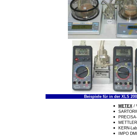
Beispiele für in der XLS 20
METEX
/ 
SARTORIU
PRECISA-
METTLER-
KERN-Lab
IMPO DMI 