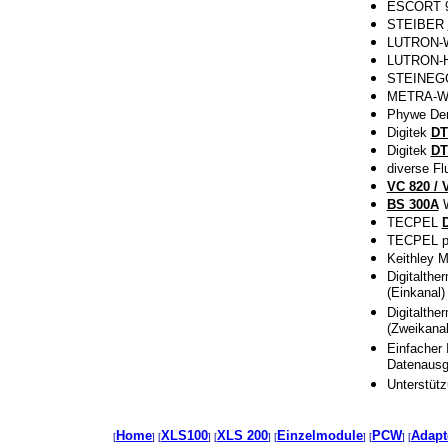
ESCORT 95 
STEIBER
LUTRON-
LUTRON-Ha
STEINEGGE
METRA-WAT
Phywe Dem
Digitek
DT
Digitek
DT
diverse Fl
VC 820 / 
BS 300A
W
TECPEL
TECPEL p
Keithley M
Digitalth
(Einkanal)
Digitalth
(Zweikanal
Einfacher 
Datenausg
Unterstütz
Home
XLS100
XLS 200
Einzelmodule
PCW
Adapt
[
] [
] [
] [
] [
] [